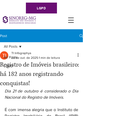
LGPD
Post
All Posts
TI Infographya
All Posts
22 de out. de 2025
1 min de leitura
Registro de Imóveis brasileiro:
LGPD
há 182 anos registrando
conquistas!
Dia 21 de outubro é considerado o Dia 
Nacional do Registro de Imóveis.
É com imensa alegria que o Instituto de 
Registro Imobiliário do Brasil (IRIB) 