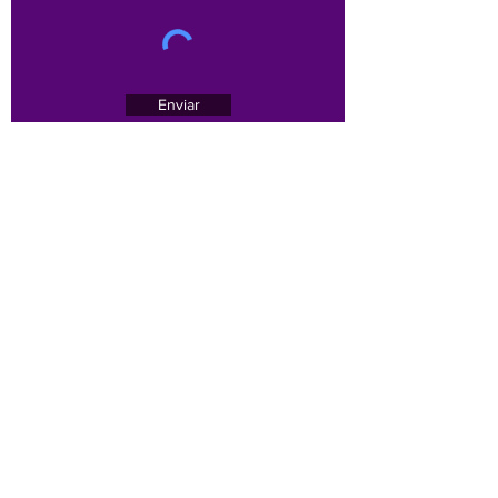
Enviar
Av. Brasil, 1479 - sala 701 - Bairro Funcionários -
Belo Horizonte/MG -
30140-005
Email :
contato@sinoregmg.org.br
Tel:
(31) 3284-7500
/
(31) 3567-1552
(31) 3567-1552