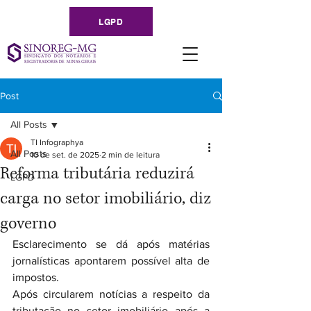
LGPD
Post
All Posts
TI Infographya
All Posts
10 de set. de 2025
2 min de leitura
Reforma tributária reduzirá
LGPD
carga no setor imobiliário, diz
governo
Esclarecimento se dá após matérias 
jornalísticas apontarem possível alta de 
impostos.
Após circularem notícias a respeito da 
tributação no setor imobiliário após a 