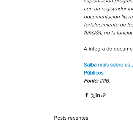
suplantación progresi
con un registrador in
documentación literari
fortalecimiento de los
función
, no la funci
A íntegra do docume
Saiba mais sobre as J
Públicos
.
Fonte:
 IRIB. 
Posts recentes