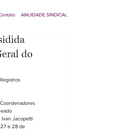
Contato
ANUIDADE SINDICAL
sidida
eral do
Registros 
s Coordenadores 
meado 
Ivan Jacopetti 
 27 e 28 de 