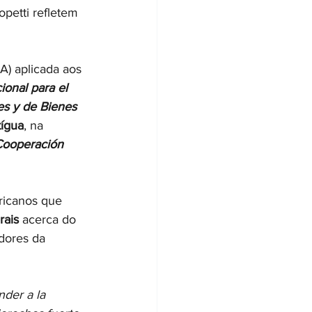
petti refletem 
(IA) aplicada aos 
onal para el 
es y de Bienes 
ígua
, na 
ooperación 
ricanos que 
rais
 acerca do 
dores da 
der a la 