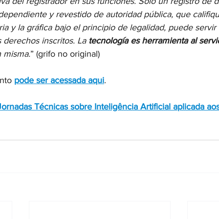
va del registrador en sus funciones. Solo un registro de d
dependiente y revestido de autoridad pública, que califiqu
a y la gráfica bajo el principio de legalidad, puede servir 
 derechos inscritos. La 
tecnología es herramienta al servic
ón misma.
” (grifo no original)
nto 
pode ser acessada aqui
.
ornadas Técnicas sobre Inteligência Artificial aplicada aos