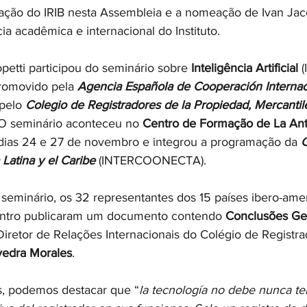
ação do IRIB nesta Assembleia e a nomeação de Ivan Jaco
cia acadêmica e internacional do Instituto.
petti participou do seminário sobre 
Inteligência Artificial
 
promovido pela 
Agencia Española de Cooperación Internaci
pelo 
Colegio de Registradores de la Propiedad, Mercantil
 O seminário aconteceu no 
Centro de Formação de La Ant
dias 24 e 27 de novembro e integrou a programação da 
C
Latina y el Caribe
 (INTERCOONECTA).
 seminário, os 32 representantes dos 15 países ibero-ame
ontro publicaram um documento contendo 
Conclusões Ge
Diretor de Relações Internacionais do Colégio de Registra
vedra Morales
.
s, podemos destacar que “
la tecnología no debe nunca ten