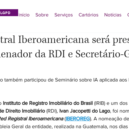
LGPD
Início
Sobre
Serviços
Cartórios
Notícias
tral Iberoamericana será pre
enador da RDI e Secretário-G
go também participou de Seminário sobre IA aplicada aos 
o 
Instituto de Registro Imobiliário do Brasil
 (IRIB) e um do
e Direito Imobiliário
 (RDI), 
Ivan Jacopetti do Lago
, foi no
ed Registral Iberoamericana
 (
IBEROREG
). A nomeação de 
eia Geral da entidade, realizada na Guatemala, nos dias