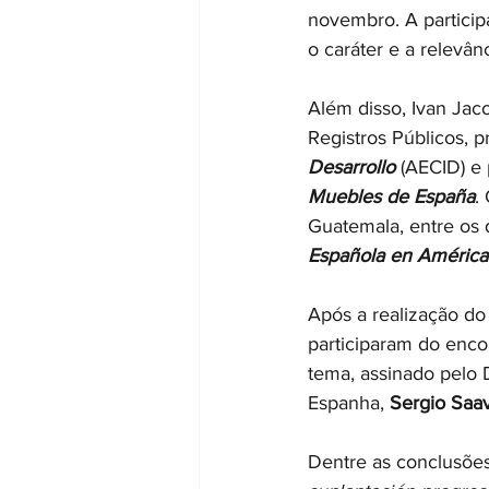
novembro. A particip
o caráter e a relevân
Além disso, Ivan Jaco
Registros Públicos, 
Desarrollo
 (AECID) e 
Muebles de España
.
Guatemala, entre os 
Española en América 
Após a realização do
participaram do enc
tema, assinado pelo 
Espanha, 
Sergio Saa
Dentre as conclusõe