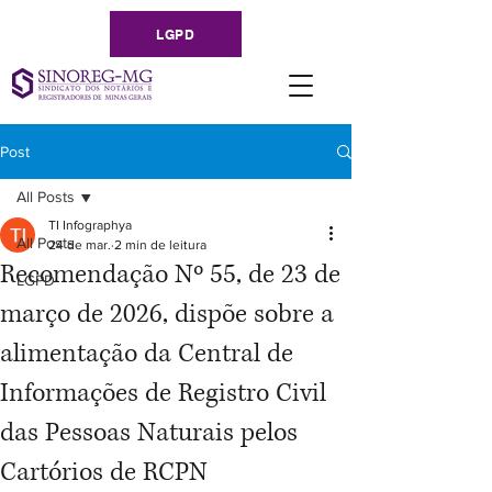
LGPD
Post
All Posts
TI Infographya
All Posts
24 de mar.
2 min de leitura
Recomendação Nº 55, de 23 de
LGPD
março de 2026, dispõe sobre a
alimentação da Central de
Informações de Registro Civil
das Pessoas Naturais pelos
Cartórios de RCPN