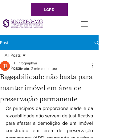
LGPD
Post
All Posts
TI Infographya
All Posts
28 de abr.
2 min de leitura
Razoabilidade não basta para
LGPD
manter imóvel em área de
preservação permanente
Os princípios da proporcionalidade e da 
razoabilidade não servem de justificativa 
para afastar a demolição de um imóvel 
construído em área de preservação 
permanente (APP), mantendo-se assim o 