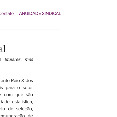
Contato
ANUIDADE SINDICAL
e
al
itulares, mas 
ento Raio-X dos 
s para o setor 
de com que são 
de estatística, 
o de seleção, 
emuneração de 