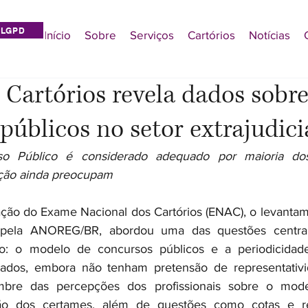
LGPD
Início
Sobre
Serviços
Cartórios
Notícias
 Cartórios revela dados sobr
públicos no setor extrajudici
 Público é considerado adequado por maioria dos t
ação ainda preocupam
ção do Exame Nacional dos Cartórios (ENAC), o levantam
do pela ANOREG/BR, abordou uma das questões centrai
leiro: o modelo de concursos públicos e a periodicida
tados, embora não tenham pretensão de representativida
bre das percepções dos profissionais sobre o model
ção dos certames, além de questões como cotas e r