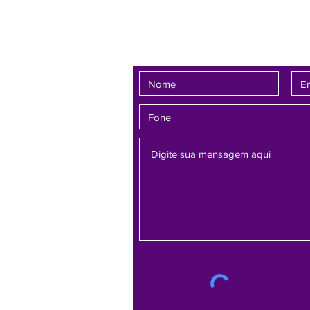
avô no registro de nascimento da
criança e con
Fale conosco