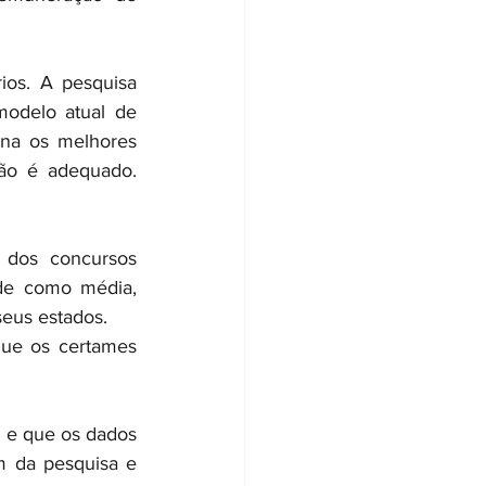
ios. A pesquisa 
odelo atual de 
ona os melhores 
ão é adequado. 
 dos concursos 
de como média, 
eus estados. 
ue os certames 
 
 e que os dados 
m da pesquisa e 