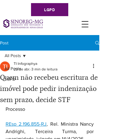
LGPD
Post
All Posts
TI Infographya
All Posts
23 de abr.
3 min de leitura
Quem não recebeu escritura de
LGPD
imóvel pode pedir indenização
sem prazo, decide STF
Processo
REsp 2.196.855-RJ
, Rel. Ministra Nancy 
Andrighi, Terceira Turma, por 
unanimidade, julgado em 14/4/2026.