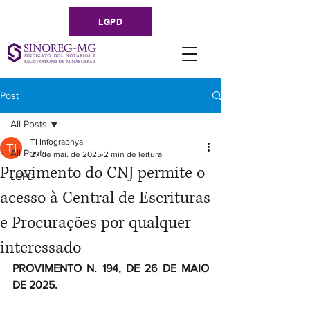
LGPD
Post
All Posts
TI Infographya
All Posts
27 de mai. de 2025
2 min de leitura
Provimento do CNJ permite o
LGPD
acesso à Central de Escrituras
e Procurações por qualquer
interessado
PROVIMENTO N. 194, DE 26 DE MAIO 
DE 2025.