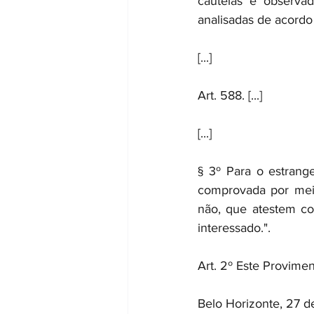
cautelas e observad
analisadas de acordo
[...]
Art. 588. [...]
[...]
§ 3º Para o estrange
comprovada por meio
não, que atestem co
interessado.".
Art. 2º Este Provime
Belo Horizonte, 27 