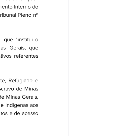
mento Interno do 
ibunal Pleno nº 
e "institui o 
s Gerais, que 
vos referentes 
, Refugiado e 
scravo de Minas 
e Minas Gerais, 
e indígenas aos 
itos e de acesso 