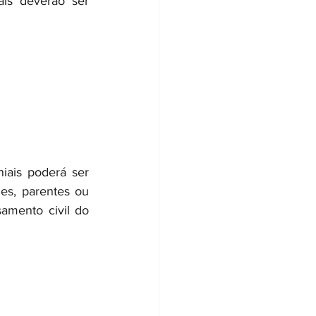
is deverão ser 
iais poderá ser 
s, parentes ou 
mento civil do 