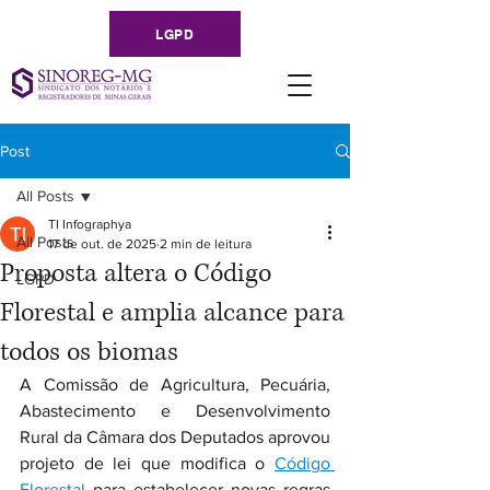
LGPD
Post
All Posts
TI Infographya
All Posts
17 de out. de 2025
2 min de leitura
Proposta altera o Código
LGPD
Florestal e amplia alcance para
todos os biomas
A Comissão de Agricultura, Pecuária, 
Abastecimento e Desenvolvimento 
Rural da Câmara dos Deputados aprovou 
projeto de lei que modifica o 
Código 
Florestal
 para estabelecer novas regras 