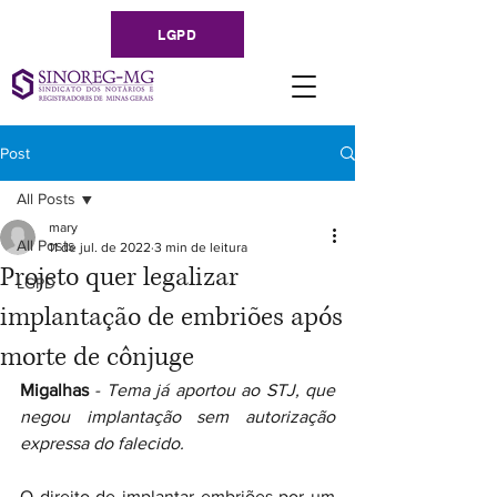
LGPD
Post
All Posts
mary
All Posts
11 de jul. de 2022
3 min de leitura
Projeto quer legalizar
LGPD
implantação de embriões após
morte de cônjuge
Migalhas 
- Tema já aportou ao STJ, que 
negou implantação sem autorização 
expressa do falecido.
O direito de implantar embriões por um 