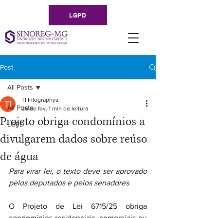
LGPD
Post
All Posts
TI Infographya
All Posts
26 de fev.
1 min de leitura
Projeto obriga condomínios a
LGPD
divulgarem dados sobre reúso
de água
Para virar lei, o texto deve ser aprovado 
pelos deputados e pelos senadores
O Projeto de Lei 6715/25 obriga 
condomínios residenciais, comerciais ou 