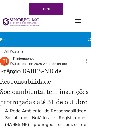
LGPD
Post
All Posts
TI Infographya
All Posts
23 de out. de 2025
2 min de leitura
Prêmio RARES-NR de
LGPD
Responsabilidade
Socioambiental tem inscrições
prorrogadas até 31 de outubro
A Rede Ambiental de Responsabilidade 
Social dos Notários e Registradores 
(RARES-NR) prorrogou o prazo de 