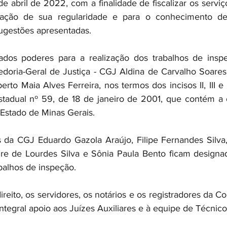
 abril de 2022, com a finalidade de fiscalizar os serviço
ficação de sua regularidade e para o conhecimento de
ugestões apresentadas.
ados poderes para a realização dos trabalhos de inspe
edoria-Geral de Justiça - CGJ Aldina de Carvalho Soares
to Maia Alves Ferreira, nos termos dos incisos II, III e 
tadual nº 59, de 18 de janeiro de 2001, que contém a o
o Estado de Minas Gerais.
s da CGJ Eduardo Gazola Araújo, Filipe Fernandes Silva,
e de Lourdes Silva e Sônia Paula Bento ficam designado
balhos de inspeção.
direito, os servidores, os notários e os registradores da 
integral apoio aos Juízes Auxiliares e à equipe de Técnic