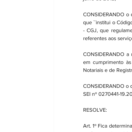
CONSIDERANDO o disp
que ``institui o Cód
- CGJ, que regulame
referentes aos serviç
CONSIDERANDO a nece
em cumprimento às m
Notariais e de Regist
CONSIDERANDO o que 
SEI nº 0270441-19.2
RESOLVE:
Art. 1º Fica determi