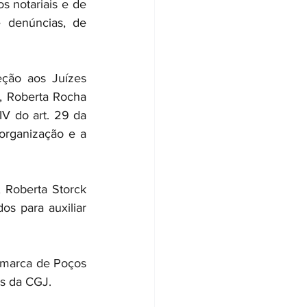
s notariais e de 
 denúncias, de 
ção aos Juízes 
, Roberta Rocha 
IV do art. 29 da 
rganização e a 
 Roberta Storck 
s para auxiliar 
Comarca de Poços 
os da CGJ.