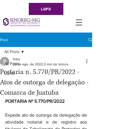
LGPD
Post
All Posts
mary
All Posts
29 de ago. de 2022
2 min de leitura
Portaria n. 5.770/PR/2022 -
LGPD
Atos de outorga de delegação -
Comarca de Juatuba
PORTARIA Nº 5.770/PR/2022
Expede ato de outorga de delegação de 
atividade notarial e de registro aos 
titulares do Tabelionato de Protestos de 