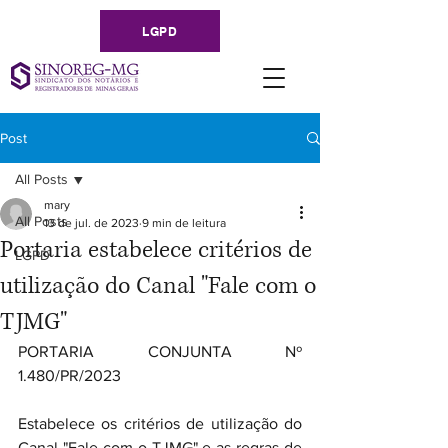
LGPD
Post
All Posts
mary
All Posts
13 de jul. de 2023
9 min de leitura
Portaria estabelece critérios de
LGPD
utilização do Canal "Fale com o
TJMG"
PORTARIA CONJUNTA Nº 
1.480/PR/2023
Estabelece os critérios de utilização do 
Canal "Fale com o TJMG" e as regras de 