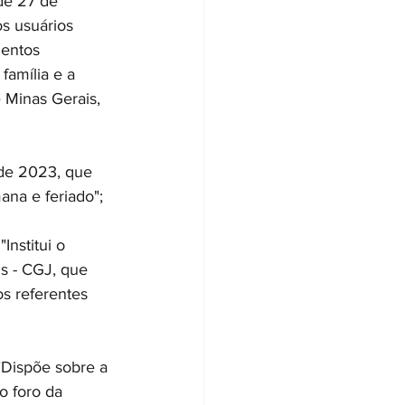
de 27 de 
s usuários 
entos 
família e a 
 Minas Gerais, 
de 2023, que 
ana e feriado"; 
nstitui o 
s - CGJ, que 
s referentes 
Dispõe sobre a 
o foro da 