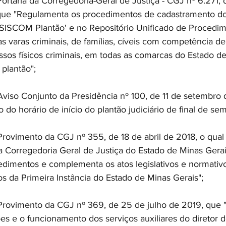
aria da Corregedoria-Geral de Justiça - CGJ nº 6.271, 
ue "Regulamenta os procedimentos de cadastramento do
'SISCOM Plantão' e no Repositório Unificado de Procedim
s varas criminais, de famílias, cíveis com competência de 
ssos físicos criminais, em todas as comarcas do Estado de
plantão";
o Conjunto da Presidência nº 100, de 11 de setembro 
o do horário de início do plantão judiciário de final de sem
mento da CGJ nº 355, de 18 de abril de 2018, o qual "I
Corregedoria Geral de Justiça do Estado de Minas Gerai
dimentos e complementa os atos legislativos e normativo
ios da Primeira Instância do Estado de Minas Gerais"; 
imento da CGJ nº 369, de 25 de julho de 2019, que "
ções e o funcionamento dos serviços auxiliares do diretor d