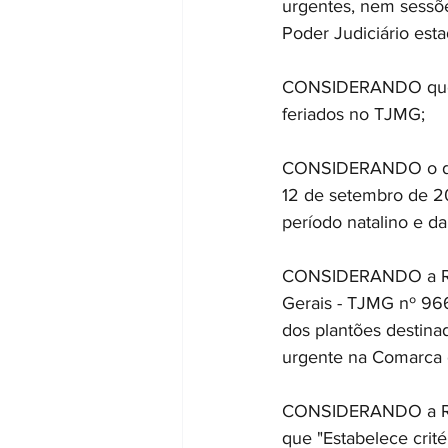
urgentes, nem sessõ
Poder Judiciário esta
CONSIDERANDO que o 
feriados no TJMG; 
CONSIDERANDO o disp
12 de setembro de 2
período natalino e d
CONSIDERANDO a Reso
Gerais - TJMG nº 966
dos plantões destina
urgente na Comarca d
CONSIDERANDO a Res
que "Estabelece crit