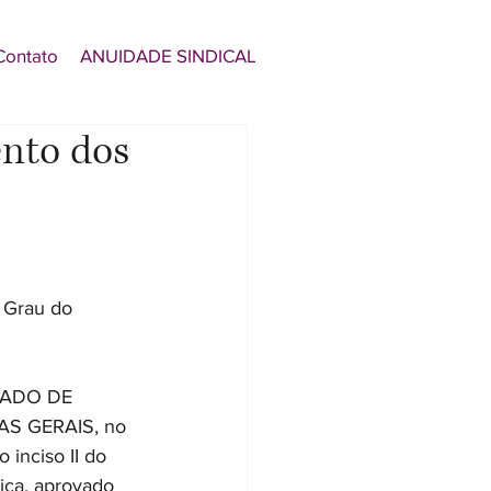
Contato
ANUIDADE SINDICAL
nto dos
 Grau do 
TADO DE 
S GERAIS, no 
 inciso II do 
tiça, aprovado 