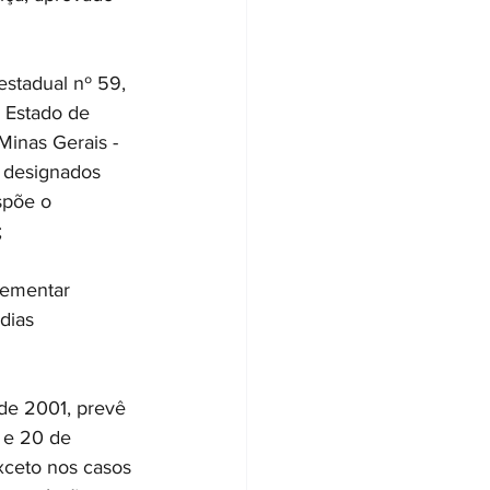
stadual nº 59, 
o Estado de 
Minas Gerais - 
s designados 
spõe o 
 
lementar 
dias 
de 2001, prevê 
 e 20 de 
xceto nos casos 