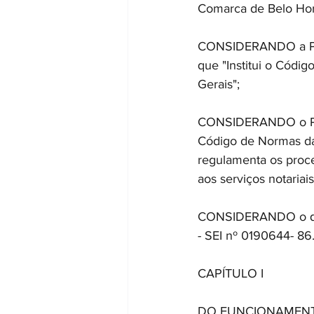
Comarca de Belo Hor
CONSIDERANDO a Port
que "Institui o Códi
Gerais"; 
CONSIDERANDO o Prov
Código de Normas da 
regulamenta os proce
aos serviços notariai
CONSIDERANDO o que 
- SEI nº 0190644- 
CAPÍTULO I 
DO FUNCIONAMENTO