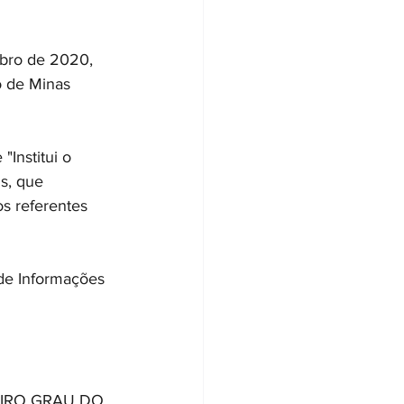
bro de 2020, 
o de Minas 
nstitui o 
s, que 
s referentes 
e Informações 
IRO GRAU DO 