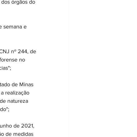
 dos órgãos do 
e semana e 
CNJ nº 244, de 
forense no 
ias";
tado de Minas 
a realização 
 de natureza 
do"; 
unho de 2021, 
ção de medidas 