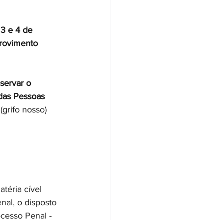
 3 e 4 de 
Provimento 
servar o 
 das Pessoas 
 
(grifo nosso)
éria cível 
nal, o disposto 
cesso Penal - 