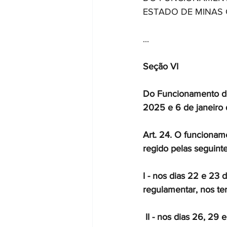
ESTADO DE MINAS 
...
Seção VI 
Do Funcionamento dos
2025 e 6 de janeiro
Art. 24. O funcioname
regido pelas seguint
I - nos dias 22 e 23
regulamentar, nos t
 II - nos dias 26, 29 e 30 de dezembro de 2025, no horário das 9 horas às 12 horas, com 