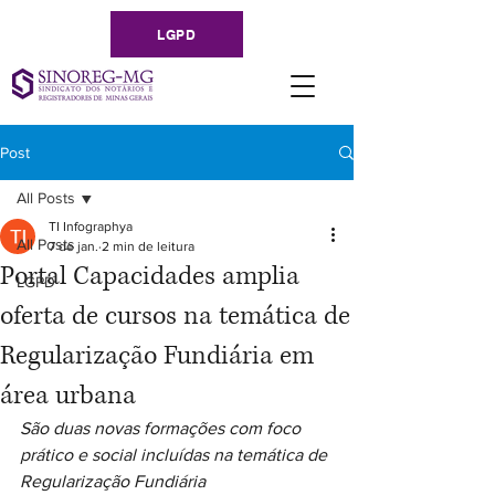
LGPD
Post
All Posts
TI Infographya
All Posts
7 de jan.
2 min de leitura
Portal Capacidades amplia
LGPD
oferta de cursos na temática de
Regularização Fundiária em
área urbana
São duas novas formações com foco 
prático e social incluídas na temática de 
Regularização Fundiária