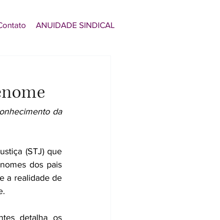
Contato
ANUIDADE SINDICAL
renome
conhecimento da 
stiça (STJ) que 
nomes dos pais 
e a realidade de 
e.
tes detalha os 