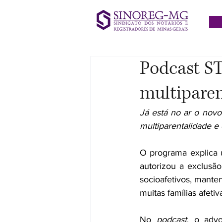
Podcast ST
multiparen
​Já está no ar o no
multiparentalidade e 
O programa explica 
autorizou a exclusã
socioafetivos, manten
muitas famílias afeti
No 
podcast
, o advo