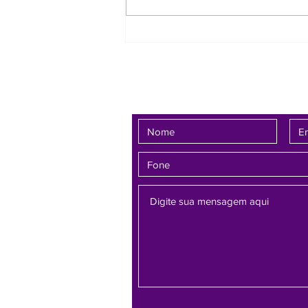
A 8ª Câmara Cível Especializada
do Tribunal de Justiça de Minas
Gerais (TJMG) proferiu decisão
favorável a um
Fale conosco