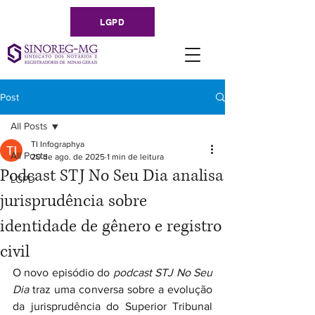
LGPD
Post
All Posts
TI Infographya
All Posts
20 de ago. de 2025
1 min de leitura
Podcast STJ No Seu Dia analisa
LGPD
jurisprudência sobre
identidade de gênero e registro
civil
O novo episódio do 
podcast
STJ No Seu 
Dia
 traz uma conversa sobre a evolução 
da jurisprudência do Superior Tribunal 