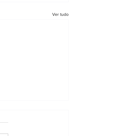
Ver tudo
ira Nacional de Notários e
tradores: documento pode
olicitado online
forma de solicitação foi