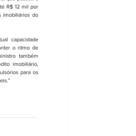
é R$ 12 mil por 
mobiliários do 
ual capacidade 
nter o ritmo de 
nistro também 
o imobiliário, 
lsórios para os 
eis.”