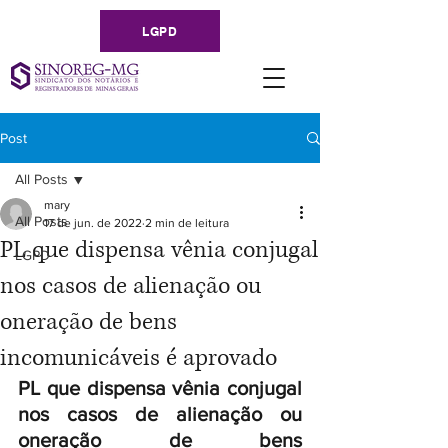
LGPD
Post
All Posts
mary
All Posts
17 de jun. de 2022
2 min de leitura
PL que dispensa vênia conjugal
LGPD
nos casos de alienação ou
oneração de bens
incomunicáveis é aprovado
PL que dispensa vênia conjugal 
nos casos de alienação ou 
oneração de bens 