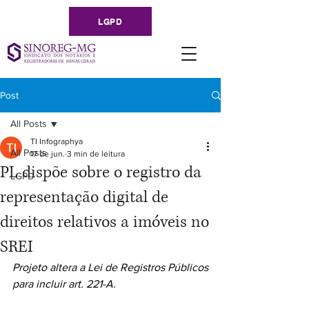
LGPD
Post
All Posts
TI Infographya
All Posts
17 de jun.
3 min de leitura
PL dispõe sobre o registro da
LGPD
representação digital de
direitos relativos a imóveis no
SREI
Projeto altera a Lei de Registros Públicos 
para incluir art. 221-A.