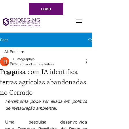
LGPD
Post
All Posts
TI Infographya
All Posts
26 de mar.
3 min de leitura
Pesquisa com IA identifica
LGPD
terras agrícolas abandonadas
no Cerrado
Ferramenta pode ser aliada em política 
de restauração ambiental.
Uma pesquisa desenvolvida 
pela Empresa Brasileira de Pesquisa 