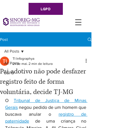
LGPD
Post
All Posts
TI Infographya
All Posts
21 de mai.
2 min de leitura
Pai adotivo não pode desfazer
LGPD
registro feito de forma
voluntária, decide TJ-MG
O 
Tribunal de Justiça de Minas 
Gerais
 negou pedido de um homem que 
buscava anular o 
registro de 
paternidade
 de uma criança no 
Triângulo Mineiro. A 4ª Câmara Cível 