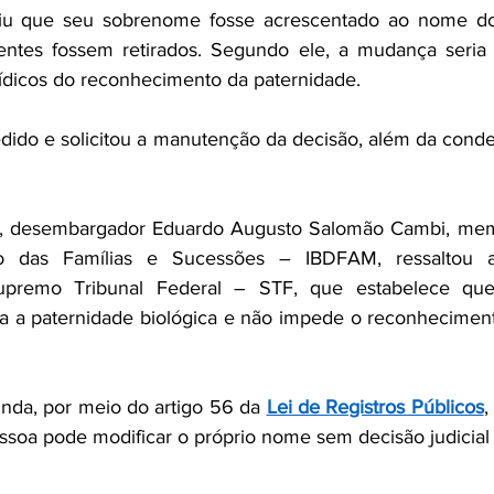
iu que seu sobrenome fosse acrescentado ao nome do 
entes fossem retirados. Segundo ele, a mudança seria n
urídicos do reconhecimento da paternidade.
edido e solicitou a manutenção da decisão, além da conde
or, desembargador Eduardo Augusto Salomão Cambi, membr
ito das Famílias e Sucessões – IBDFAM, ressaltou a 
upremo Tribunal Federal – STF, que estabelece que 
la a paternidade biológica e não impede o reconheciment
inda, por meio do artigo 56 da 
Lei de Registros Públicos
,
essoa pode modificar o próprio nome sem decisão judicial