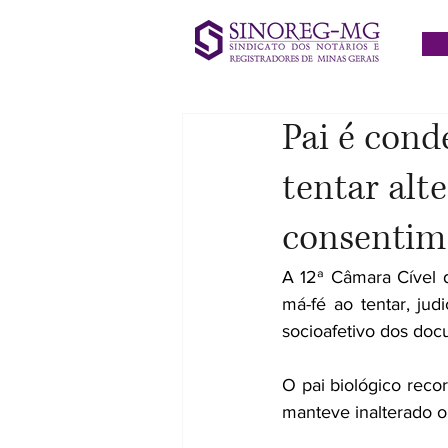
Pai é cond
tentar alt
consentim
A 12ª Câmara Cível 
má-fé ao tentar, ju
socioafetivo dos doc
O pai biológico reco
manteve inalterado o