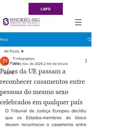
LGPD
Post
All Posts
TI Infographya
All Posts
28 de nov. de 2025
2 min de leitura
Países da UE passam a
LGPD
reconhecer casamentos entre
pessoas do mesmo sexo
celebrados em qualquer país
O Tribunal de Justiça Europeu decidiu 
que os Estados-membros do bloco 
devem reconhecer o casamento entre 