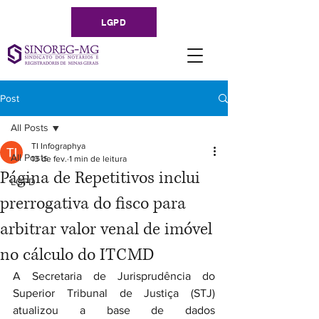
LGPD
Post
All Posts
TI Infographya
All Posts
13 de fev.
1 min de leitura
Página de Repetitivos inclui
LGPD
prerrogativa do fisco para
arbitrar valor venal de imóvel
no cálculo do ITCMD
A Secretaria de Jurisprudência do 
Superior Tribunal de Justiça (STJ) 
atualizou a base de dados 