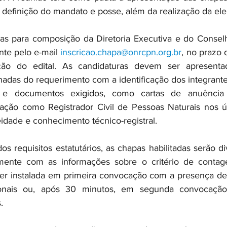
 definição do mandato e posse, além da realização da ele
as para composição da Diretoria Executiva e do Conselh
nte pelo e-mail 
inscricao.chapa@onrcpn.org.br
, no prazo d
ação do edital. As candidaturas devem ser apresent
das do requerimento com a identificação dos integrantes
s e documentos exigidos, como cartas de anuência
ção como Registrador Civil de Pessoas Naturais nos úl
idade e conhecimento técnico-registral.
s requisitos estatutários, as chapas habilitadas serão di
ente com as informações sobre o critério de contag
er instalada em primeira convocação com a presença de 
cionais ou, após 30 minutos, em segunda convocação
.