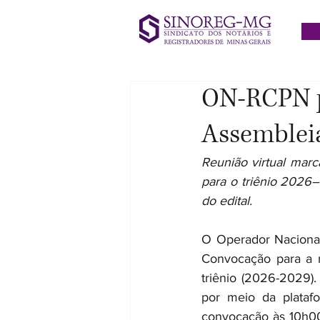
ON-RCPN p
Assembleia
Reunião virtual marc
para o triênio 2026–
do edital.
O Operador Nacional 
Convocação para a r
triênio (2026-2029)
por meio da plataf
convocação às 10h00.