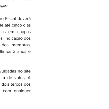
ição.
o Fiscal deverá 
e até cinco dias 
adas em chapas 
, indicação dos 
 dos membros, 
timos 3 anos e 
vulgadas no site 
em de votos. A 
dois terços dos 
 com qualquer 