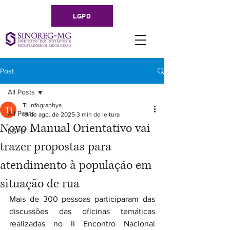
LGPD
Post
All Posts
TI Infographya
All Posts
19 de ago. de 2025
3 min de leitura
Novo Manual Orientativo vai
LGPD
trazer propostas para
atendimento à população em
situação de rua
Mais de 300 pessoas participaram das 
discussões das oficinas temáticas 
realizadas no II Encontro Nacional 