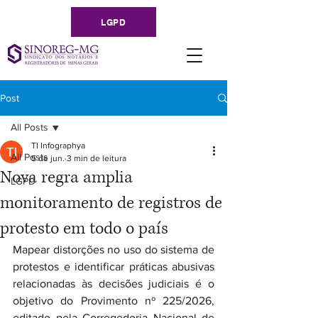
LGPD
Post
All Posts
TI Infographya
All Posts
5 de jun.
3 min de leitura
Nova regra amplia
LGPD
monitoramento de registros de
protesto em todo o país
Mapear distorções no uso do sistema de 
protestos e identificar práticas abusivas 
relacionadas às decisões judiciais é o 
objetivo do Provimento nº 225/2026, 
editado pela Corregedoria Nacional de 