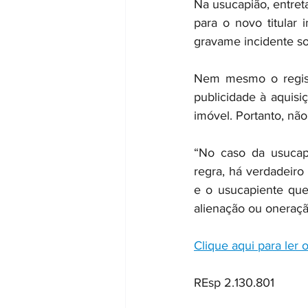
Na usucapião, entreta
para o novo titular
gravame incidente s
Nem mesmo o registr
publicidade à aquisi
imóvel. Portanto, nã
“No caso da usucapi
regra, há verdadeiro 
e o usucapiente que
alienação ou oneraç
Clique aqui para ler 
REsp 2.130.801