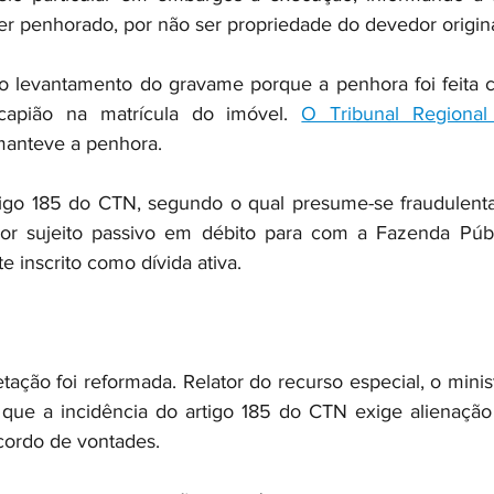
er penhorado, por não ser propriedade do devedor origina
o levantamento do gravame porque a penhora foi feita c
capião na matrícula do imóvel. 
O Tribunal Regional
manteve a penhora.
tigo 185 do CTN, segundo o qual presume-se fraudulenta
r sujeito passivo em débito para com a Fazenda Públic
te inscrito como dívida ativa.
tação foi reformada. Relator do recurso especial, o minis
ue a incidência do artigo 185 do CTN exige alienação 
ordo de vontades.