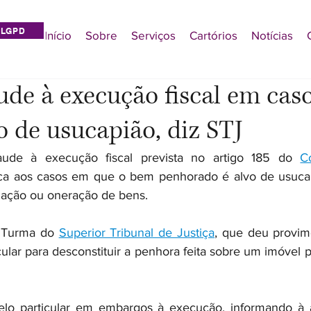
LGPD
Início
Sobre
Serviços
Cartórios
Notícias
ude à execução fiscal em cas
o de usucapião, diz STJ
ude à execução fiscal prevista no artigo 185 do 
C
ica aos casos em que o bem penhorado é alvo de usucapi
nação ou oneração de bens.
 Turma do 
Superior Tribunal de Justiça
, que deu provim
ular para desconstituir a penhora feita sobre um imóvel 
pelo particular em embargos à execução, informando à a