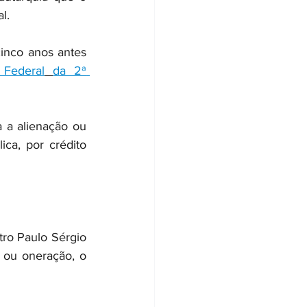
l.
inco anos antes 
 Federal
da 2ª 
 a alienação ou 
a, por crédito 
tro Paulo Sérgio 
ou oneração, o 