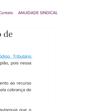
Contato
ANUIDADE SINDICAL
o de
ódigo Tributário 
ão, pois nessa 
ento ao recurso 
pela cobrança de 
utarquia que o 