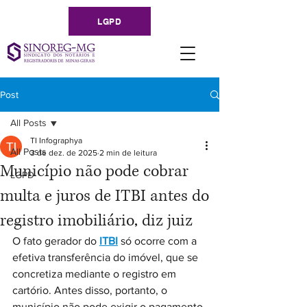
LGPD
Post
All Posts
TI Infographya
All Posts
3 de dez. de 2025
2 min de leitura
Município não pode cobrar
LGPD
multa e juros de ITBI antes do
registro imobiliário, diz juiz
O fato gerador do 
ITBI
 só ocorre com a 
efetiva transferência do imóvel, que se 
concretiza mediante o registro em 
cartório. Antes disso, portanto, o 
município não pode exigir o pagamento 