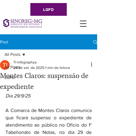
LGPD
Post
All Posts
TI Infographya
All Posts
24 de set. de 2025
1 min de leitura
Montes Claros: suspensão de
LGPD
expediente
Dia 29/9/25
A Comarca de Montes Claros comunica 
que ficará suspenso o expediente de 
atendimento ao público no Ofício do 1° 
Tabelionato de Notas, no dia 29 de 