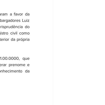
ram a favor da 
argadores Luiz 
isprudência do 
tro civil como 
rior da própria 
.00.0000, que 
terar prenome e 
onhecimento da 