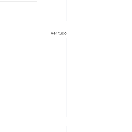
Ver tudo
ira Nacional de Notários e