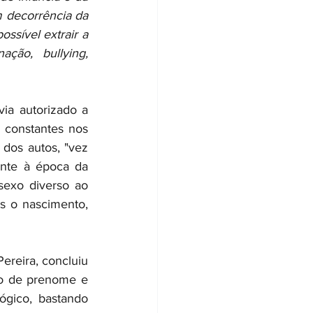
 decorrência da 
ssível extrair a 
ção, bullying, 
ia autorizado a 
 constantes nos 
 dos autos, "vez 
ente à época da 
sexo diverso ao 
s o nascimento, 
ereira, concluiu 
ão de prenome e 
gico, bastando 