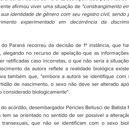
ente afirmou viver uma situação de
 "constrangimento em
sua identidade de gênero com seu registro civil, sendo po
rimento experimentado em decorrência da discrimina
 do Paraná recorreu da decisão de 1ª instância, que hav
ro, alegando no recurso de apelação que as informações
r retificadas caso incorretas, o que não seria a situação
scimento da autora reflete a realidade biológica exist
ntava também que, "embora a autora se identifique com 
rtidão de nascimento, o sexo não deve ser alterado apó
 considerado biologicamente".  
 do acórdão, desembargador Péricles Bellusci de Batista P
a tem se orientado no sentido de ser possível a alteraç
transexuais, que não se identificam com o sexo bioló