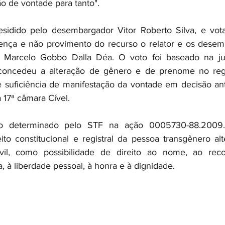
o de vontade para tanto".
esidido pelo desembargador Vitor Roberto Silva, e vota
nça e não provimento do recurso o relator e os desemb
 Marcelo Gobbo Dalla Déa. O voto foi baseado na jur
concedeu a alteração de gênero e de prenome no regis
e suficiência de manifestação da vontade em decisão ante
 17ª câmara Cível.
 determinado pelo STF na ação 0005730-88.2009.1
to constitucional e registral da pessoa transgênero al
ivil, como possibilidade de direito ao nome, ao rec
a, à liberdade pessoal, à honra e à dignidade.