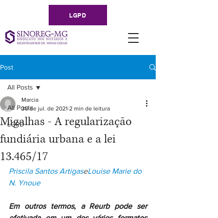
LGPD
Post
All Posts
Marcia
All Posts
30 de jul. de 2021
2 min de leitura
Migalhas - A regularização
LGPD
fundiária urbana e a lei
13.465/17
Priscila Santos Artigas
e
Louise Marie do 
N. Ynoue
Em outros termos, a Reurb pode ser 
efetivada em um dos vários formatos 