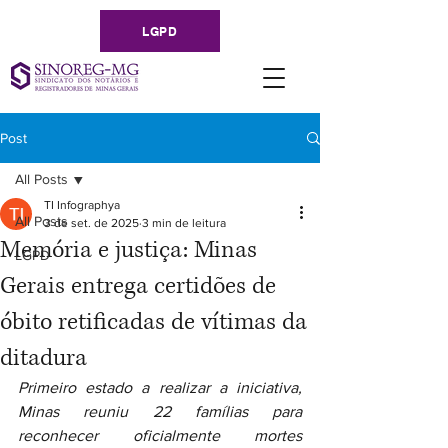
LGPD
Post
All Posts
TI Infographya
All Posts
3 de set. de 2025
3 min de leitura
Memória e justiça: Minas
LGPD
Gerais entrega certidões de
óbito retificadas de vítimas da
ditadura
Primeiro estado a realizar a iniciativa, 
Minas reuniu 22 famílias para 
reconhecer oficialmente mortes 