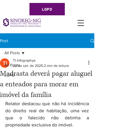
LGPD
Post
All Posts
TI Infographya
All Posts
22 de set. de 2025
2 min de leitura
Madrasta deverá pagar aluguel
LGPD
a enteados para morar em
imóvel da família
Relator destacou que não há incidência 
do direito real de habitação, uma vez 
que o falecido não detinha a 
propriedade exclusiva do imóvel.