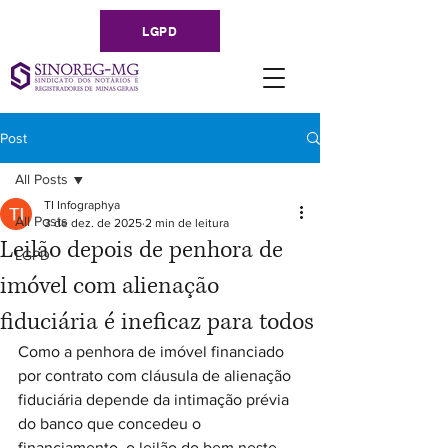
LGPD
Post
All Posts
TI Infographya
All Posts
3 de dez. de 2025
2 min de leitura
Leilão depois de penhora de
LGPD
imóvel com alienação
fiduciária é ineficaz para todos
Como a penhora de imóvel financiado 
por contrato com cláusula de alienação 
fiduciária depende da intimação prévia 
do banco que concedeu o 
financiamento, o leilão do bem neste 