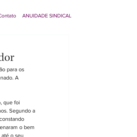
Contato
ANUIDADE SINDICAL
dor
ão para os 
nado. A 
, que foi 
nos. Segundo a 
 constando 
lienaram o bem 
até o seu 