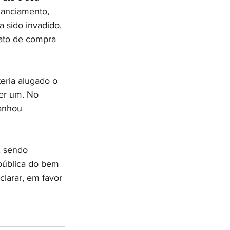
nanciamento, 
 sido invadido, 
rato de compra 
eria alugado o 
er um. No 
anhou 
, sendo 
pública do bem 
larar, em favor 