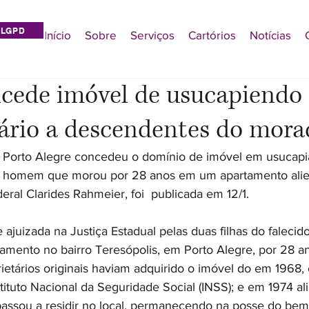
LGPD
Início
Sobre
Serviços
Cartórios
Notícias
ncede imóvel de usucapiendo
ário a descendentes do mora
e Porto Alegre concedeu o domínio de imóvel em usucapi
 homem que morou por 28 anos em um apartamento alie
deral Clarides Rahmeier, foi  publicada em 12/1.
 ajuizada na Justiça Estadual pelas duas filhas do falecido
mento no bairro Teresópolis, em Porto Alegre, por 28 a
rietários originais haviam adquirido o imóvel do em 1968,
ituto Nacional da Seguridade Social (INSS); e em 1974 a
ssou a residir no local, permanecendo na posse do bem 