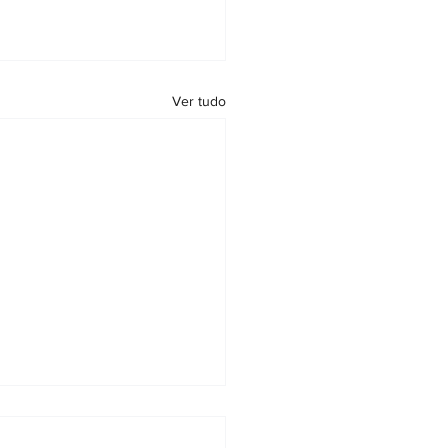
Ver tudo
ira Nacional de Notários e
tradores: documento pode