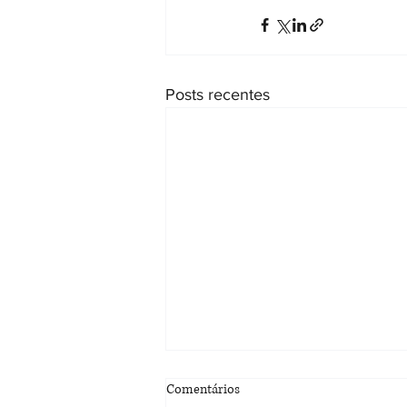
Posts recentes
Justiça do Ceará reconhece
Comentários
avosidade socioafetiva e inclui