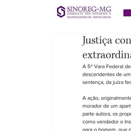
Justiça co
extraordin
A 5ª Vara Federal d
descendentes de um
sentença, da juíza fe
A ação, originalmente
morador de um aparta
parte autora, os prop
como vendedor o Inst
para o homem, que pa