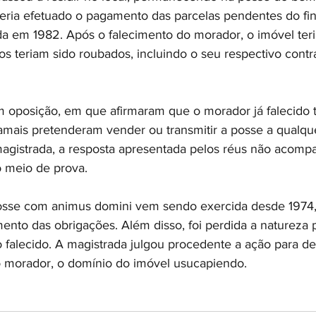
teria efetuado o pagamento das parcelas pendentes do fi
da em 1982. Após o falecimento do morador, o imóvel teria
s teriam sido roubados, incluindo o seu respectivo cont
 oposição, em que afirmaram que o morador já falecido t
amais pretenderam vender ou transmitir a posse a qualqu
agistrada, a resposta apresentada pelos réus não acomp
 meio de prova. 
posse com animus domini vem sendo exercida desde 1974
to das obrigações. Além disso, foi perdida a natureza 
 falecido. A magistrada julgou procedente a ação para dec
 morador, o domínio do imóvel usucapiendo.