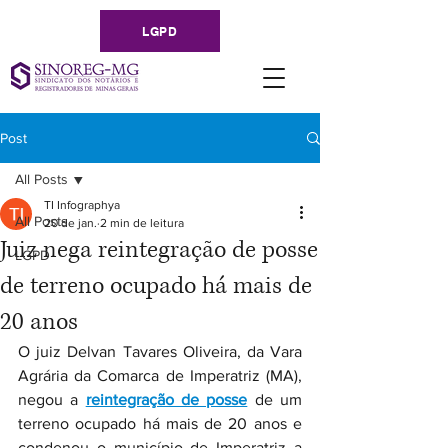
LGPD
Post
All Posts
TI Infographya
All Posts
20 de jan.
2 min de leitura
Juiz nega reintegração de posse
LGPD
de terreno ocupado há mais de
20 anos
O juiz Delvan Tavares Oliveira, da Vara 
Agrária da Comarca de Imperatriz (MA), 
negou a 
reintegração de posse
 de um 
terreno ocupado há mais de 20 anos e 
condenou o município de Imperatriz a 