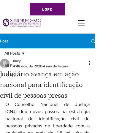
LGPD
Post
All Posts
mary
All Posts
4 de nov. de 2020
4 min de leitura
Judiciário avança em ação
LGPD
nacional para identificação
civil de pessoas presas
O Conselho Nacional de Justiça 
(CNJ) deu novos passos na estratégia 
nacional de identificação civil de 
pessoas privadas de liberdade com a 
aquisição de mais de 4,5 mil kits de 