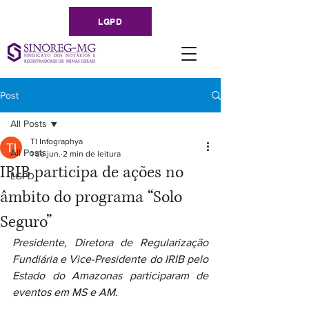
LGPD
Post
All Posts
TI Infographya
All Posts
1 de jun.
2 min de leitura
IRIB participa de ações no
LGPD
âmbito do programa “Solo
Seguro”
Presidente, Diretora de Regularização 
Fundiária e Vice-Presidente do IRIB pelo 
Estado do Amazonas participaram de 
eventos em MS e AM.