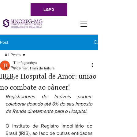
LGPD
Post
All Posts
TI Infographya
All Posts
9 de mar.
1 min de leitura
IRIB e Hospital de Amor: união
LGPD
no combate ao câncer!
Registradores de Imóveis podem 
colaborar doando até 6% do seu Imposto 
de Renda diretamente para o Hospital.
O Instituto de Registro Imobiliário do 
Brasil (IRIB), ao lado de outras entidades 