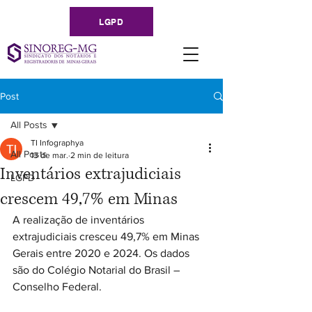
LGPD
Post
All Posts
TI Infographya
All Posts
13 de mar.
2 min de leitura
Inventários extrajudiciais
LGPD
crescem 49,7% em Minas
A realização de inventários 
extrajudiciais cresceu 49,7% em Minas 
Gerais entre 2020 e 2024. Os dados 
são do Colégio Notarial do Brasil – 
Conselho Federal. 