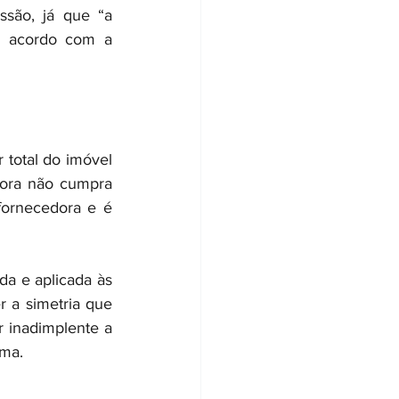
ssão, já que “a 
e acordo com a 
total do imóvel 
ora não cumpra 
fornecedora e é 
a e aplicada às 
 a simetria que 
 inadimplente a 
rma.