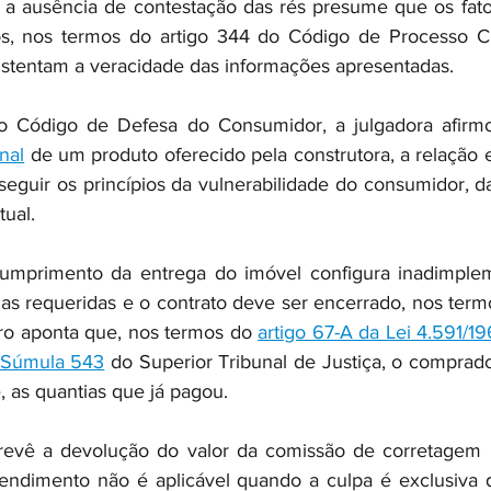
, a ausência de contestação das rés presume que os fato
os, nos termos do artigo 344 do Código de Processo Civ
ustentam a veracidade das informações apresentadas.
o Código de Defesa do Consumidor, a julgadora afirm
inal
 de um produto oferecido pela construtora, a relação e
guir os princípios da vulnerabilidade do consumidor, da 
tual.
cumprimento da entrega do imóvel configura inadimpleme
das requeridas e o contrato deve ser encerrado, nos term
tro aponta que, nos termos do 
artigo 67-A da Lei 4.591/1
Súmula 543
 do Superior Tribunal de Justiça, o comprado
, as quantias que já pagou.
revê a devolução do valor da comissão de corretagem 
endimento não é aplicável quando a culpa é exclusiva d