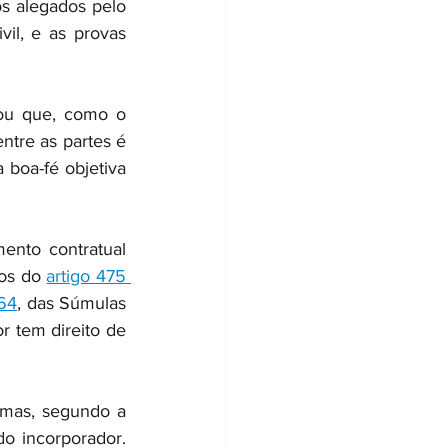
s alegados pelo 
il, e as provas 
ou que, como o 
ntre as partes é 
boa-fé objetiva 
nto contratual 
os do 
artigo 475 
964
, das Súmulas 
r tem direito de 
mas, segundo a 
o incorporador. 