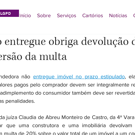
LGPD
Início
Sobre
Serviços
Cartórios
Notícias
 entregue obriga devolução 
ersão da multa
ndedora não 
entregue imóvel no prazo estipulado
, el
alores pagos pelo comprador devem ser integralmente res
inadimplemento do consumidor também deve ser revertida
s penalidades.
da juíza Claudia de Abreu Monteiro de Castro, da 4ª Vara 
nar que uma construtora e uma imobiliária devolvam
 multa de 20% sobre o valor total de um imóvel a um c