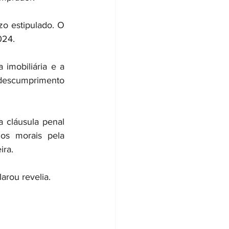
o estipulado. O 
024.
mobiliária e a 
escumprimento 
cláusula penal 
s morais pela 
ira.
arou revelia.