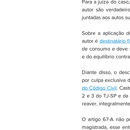
Para a juíza do caso
autor são verdadeir
juntadas aos autos s
Sobre a aplicação d
autor é 
destinatário f
de consumo e deve se
e do equilíbrio contra
Diante disso, o des
por culpa exclusiva 
do Código Civil
. Cas
2 e 3 do TJ-SP e da 
reaver, integralmente
O artigo 67-A não p
magistrada, esse ent