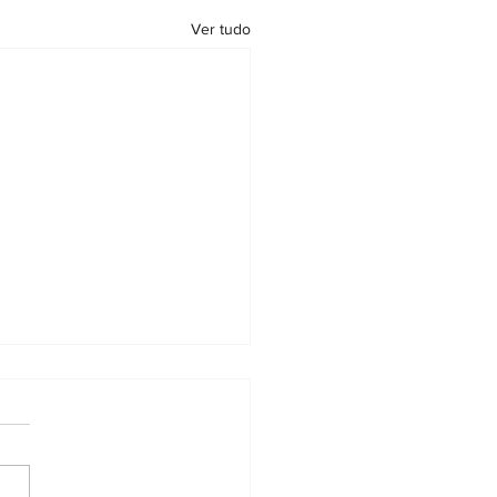
Ver tudo
ira Nacional de Notários e
tradores: documento pode
olicitado online
forma de solicitação foi
mulada para oferecer