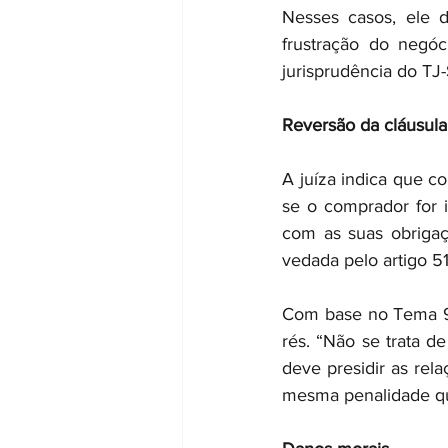
Nesses casos, ele d
frustração do negó
jurisprudência do TJ-
Reversão da cláusula
A juíza indica que c
se o comprador for 
com as suas obrigaçõ
vedada pelo artigo 51
Com base no Tema 971
rés. “Não se trata d
deve presidir as rel
mesma penalidade que