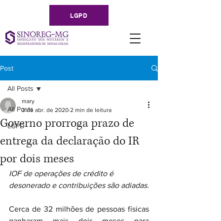
LGPD
Post
All Posts
mary
All Posts
3 de abr. de 2020
2 min de leitura
Governo prorroga prazo de
LGPD
entrega da declaração do IR
por dois meses
IOF de operações de crédito é 
desonerado e contribuições são adiadas.
Cerca de 32 milhões de pessoas físicas 
ganharam mais dois meses para 