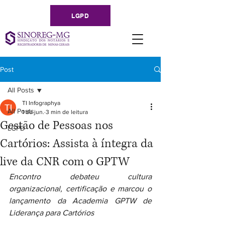
LGPD
Post
All Posts
TI Infographya
All Posts
1 de jun.
3 min de leitura
Gestão de Pessoas nos
LGPD
Cartórios: Assista à íntegra da
live da CNR com o GPTW
Encontro debateu cultura 
organizacional, certificação e marcou o 
lançamento da Academia GPTW de 
Liderança para Cartórios