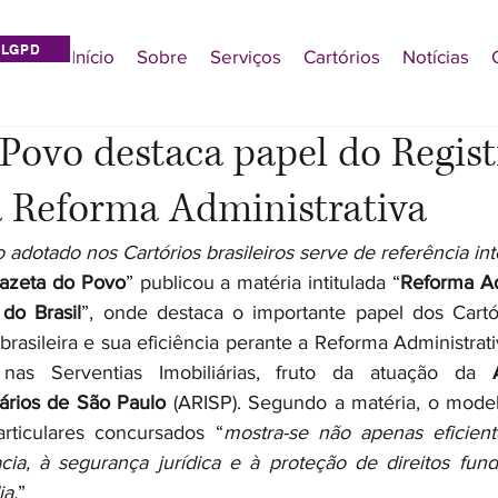
LGPD
Início
Sobre
Serviços
Cartórios
Notícias
Povo destaca papel do Regist
a Reforma Administrativa
adotado nos Cartórios brasileiros serve de referência int
azeta do Povo
” publicou a matéria intitulada “
Reforma Adm
do Brasil
”, onde destaca o importante papel dos Cartó
brasileira e sua eficiência perante a Reforma Administrat
nas Serventias Imobiliárias, fruto da atuação da 
iários de São Paulo
 (ARISP). Segundo a matéria, o mode
articulares concursados “
mostra-se não apenas eficien
cia, à segurança jurídica e à proteção de direitos fun
a.
”