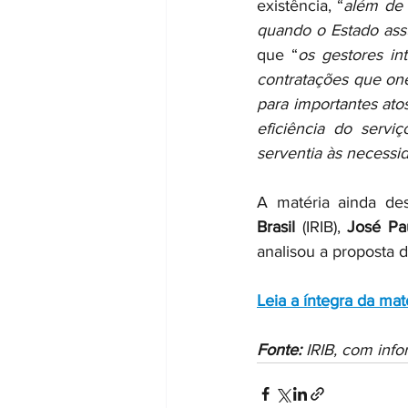
existência, “
além de 
quando o Estado ass
que “
os gestores in
contratações que one
para importantes ato
eficiência do servi
serventia às necessid
A matéria ainda de
Brasil
 (IRIB), 
José Pau
analisou a proposta 
Leia a íntegra da mat
Fonte:
 IRIB, com inf