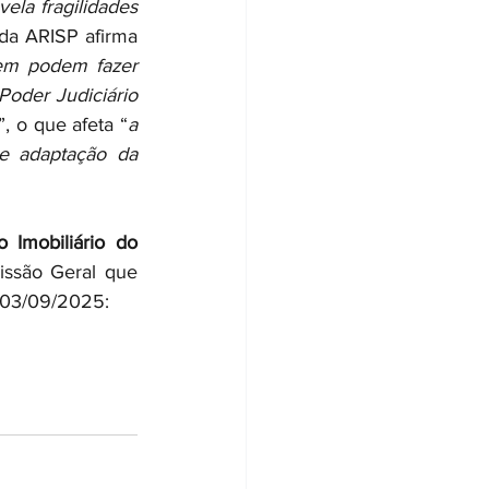
la fragilidades 
da ARISP afirma 
em podem fazer 
oder Judiciário 
”, o que afeta “
a 
e adaptação da 
o Imobiliário do 
issão Geral que 
 03/09/2025: