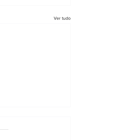
Ver tudo
ira Nacional de Notários e
tradores: documento pode
olicitado online
forma de solicitação foi