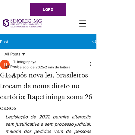
LGPD
Post
All Posts
TI Infographya
All Posts
14 de ago. de 2025
2 min de leitura
G1: Após nova lei, brasileiros
LGPD
trocam de nome direto no
cartório; Itapetininga soma 26
casos
Legislação de 2022 permite alteração 
sem justificativa e sem processo judicial; 
maioria dos pedidos vem de pessoas 